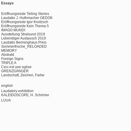
Essays
Eröffnungsrede Telling Stories
Laudatio J. Huthmacher GEDOK
Eröffnungsrede Igor Kroitzsch
Eröffnungsrede Kein Thema 5
IMAGO MUNDI
Ausstellung Stralsund 2019
Lebendiger Austausch 2019
Laudatio Benninghaus Preis
Sommerfrische_RELOADED
MEMORY
Abstrakt
Foreign Signs
TRIPLE A
Ceci est une eglise
GRENZGÄNGER
Landschaft, Zeichen, Farbe
english
Laudatory exhibition
KALEIDOSCOPE, H. Schirmer
LUUA