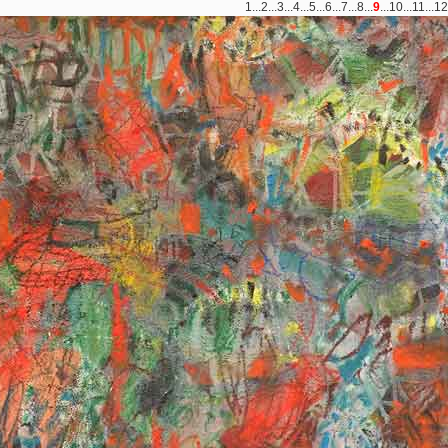
1
...
2
...
3
...
4
...
5
...
6
...
7
...
8
...
9
...
10
...
11
...
12